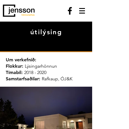
útilýsing
Um verkefnið:
Flokkur:
Lýsingarhönnun
Tímabil:
2018 - 2020
Samstarfsaðilar:
Rafkaup, ÓJ&K